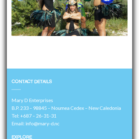
CONTACT DETAILS
Mary D Enterprises
B.P. 233 – 98845 – Noumea Cedex – New Caledonia
Tel: +687 – 26-31-31
Email: info@mary-d.nc
EXPLORE