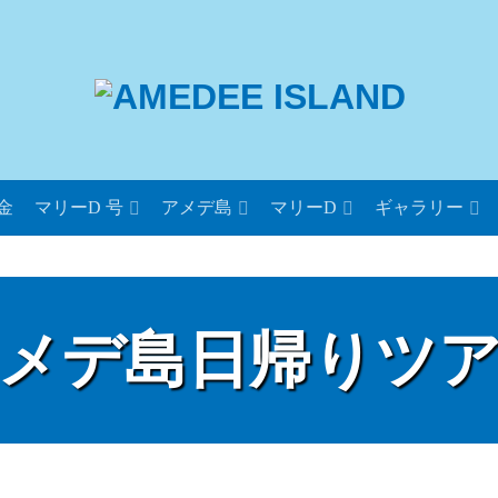
金
マリーD 号
アメデ島
マリーD
ギャラリー
メデ島日帰りツ