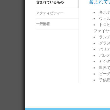
含まれて
含まれているもの
各ホ
アクティビティー
ウェ
一般情報
トロ
ファイヤ
ラン
グラ
バリ
パレ
ヤシ
世界
ビー
子供