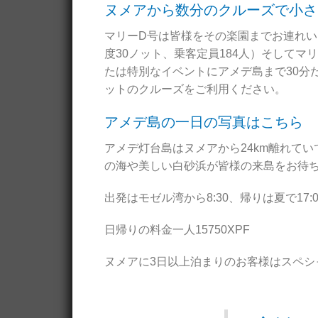
ヌメアから数分のクルーズで小さ
マリーD号は皆様をその楽園までお連れい
度30ノット、乗客定員184人）そしてマ
たは特別なイベントにアメデ島まで30分だ
ットのクルーズをご利用ください。
アメデ島の一日の写真はこちら
アメデ灯台島はヌメアから24km離れて
の海や美しい白砂浜が皆様の来島をお待
出発はモゼル湾から8:30、帰りは夏で17:00
日帰りの料金一人15750XPF
ヌメアに3日以上泊まりのお客様はスペシ