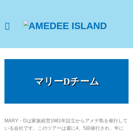
マリーDチーム
MARY・Dは家族経営1981年設立からアメデ島を催行して
いる会社です。このツアーは週に4、5回催行され、年に