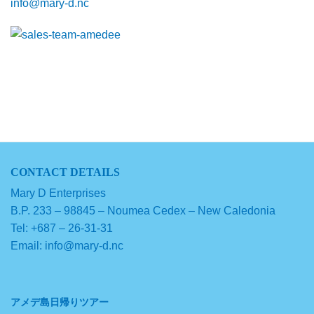
info@mary-d.nc
CONTACT DETAILS
Mary D Enterprises
B.P. 233 – 98845 – Noumea Cedex – New Caledonia
Tel: +687 – 26-31-31
Email: info@mary-d.nc
アメデ島日帰りツアー