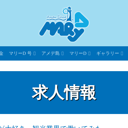
金
マリーD 号
アメデ島
マリーD
ギャラリー
求人情報