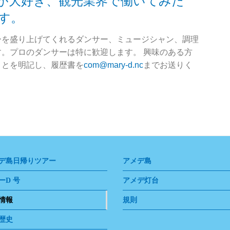
が大好き、観光業界で働いてみた
す。
ーを盛り上げてくれるダンサー、ミュージシャン、調理
。プロのダンサーは特に歓迎します。 興味のある方
ことを明記し、履歴書を
com@mary-d.nc
までお送りく
デ島日帰りツアー
アメデ島
ーD 号
アメデ灯台
情報
規則
歴史