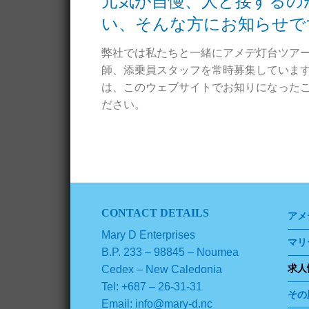
元気が自慢、人と接するの
い、そんな方にお知らせで
弊社では私たちと一緒にアメデ灯台ツア
師、添乗員スタッフを常時募集しています
は、このウェブサイトでお知りになった
ださい。
CONTACT DETAILS
アメ
Mary D Enterprises
マリ
B.P. 233 – 98845 – Noumea
求人
Cedex – New Caledonia
Tel: +687 – 26-31-31
その
Email: info@mary-d.nc